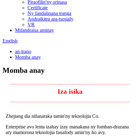
Piraofilin'ny orinasa
Certificate
Ny fandalinana tranga
Andraikitra ara-tsosialy
VR
Mifandraisa aminay
English
an-trano
Momba anay
Momba anay
Iza isika
Zhejiang dia nifanaraka tamin'ny teknolojia Co.
Enterprise avo lenta izahay izay manakana ny fomban-drazana
ary mamorona teknolojia fanafody amin'ny ho avy.