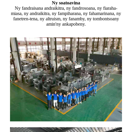
Ny soatoavina
Ny fandraisana andraikitra, ny fandrosoana, ny fiaraha-
miasa, ny andraikitra, ny fampiharana, ny fahamarinana, ny
fanetren-tena, ny altruism, ny fanamby, ny tombontsoany
amin'ny ankapobeny.