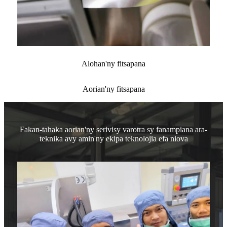
Alohan'ny fitsapana
Aorian'ny fitsapana
Fakan-tahaka aorian'ny serivisy varotra sy fanampiana ara-
teknika avy amin'ny ekipa teknolojia efa niova