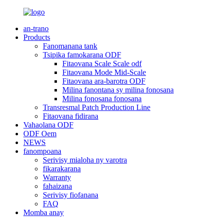
an-trano
Products
Fanomanana tank
Tsipika famokarana ODF
Fitaovana Scale Scale odf
Fitaovana Mode Mid-Scale
Fitaovana ara-barotra ODF
Milina fanontana sy milina fonosana
Milina fonosana fonosana
Transresmal Patch Production Line
Fitaovana fidirana
Vahaolana ODF
ODF Oem
NEWS
fanompoana
Serivisy mialoha ny varotra
fikarakarana
Warranty
fahaizana
Serivisy fiofanana
FAQ
Momba anay