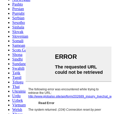
Pashto
Persian
Punjabi
Serbian
Sesotho
Sinhala
Slovak
Slovenian
Somali
Samoan
Scots Gaelic
Shona
Sindhi
Sundanese
Swahili
Tajik
Tamil
Telugu
Thai
Ukrainian
Urdu
Uzbek
Vietnamese
Welsh