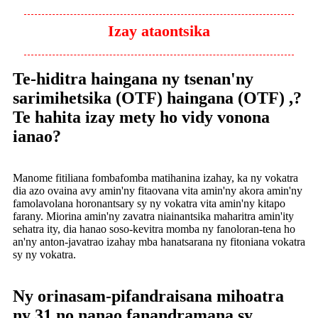
Izay ataontsika
Te-hiditra haingana ny tsenan'ny
sarimihetsika (OTF) haingana (OTF) ,?
Te hahita izay mety ho vidy vonona
ianao?
Manome fitiliana fombafomba matihanina izahay, ka ny vokatra
dia azo ovaina avy amin'ny fitaovana vita amin'ny akora amin'ny
famolavolana horonantsary sy ny vokatra vita amin'ny kitapo
farany. Miorina amin'ny zavatra niainantsika maharitra amin'ity
sehatra ity, dia hanao soso-kevitra momba ny fanoloran-tena ho
an'ny anton-javatrao izahay mba hanatsarana ny fitoniana vokatra
sy ny vokatra.
Ny orinasam-pifandraisana mihoatra
ny 31 no nanao fanandramana sy