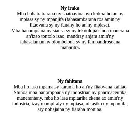
Ny iraka
Mba hahatratrarana ny soatoavina avo kokoa ho an'ny
mpiasa sy ny mpanjifa (fahasambarana roa amin'ny
fitaovana sy ny fanahy ho an'ny mpiasa).
Mba hanampiana ny siansa sy ny teknolojia sinoa manerana
an'izao tontolo izao, mandray anjara amin'ny
fahasalaman'ny olombelona sy ny fampandrosoana
maharitra.
Ny fahitana
Mba ho lasa mpamatsy karama ho an'ny fitaovana kalitao
Shinoa mba hanompoana ny indostrian'ny pharmaceutika
manerantany, mba ho lasa mpitarika ekena ao amin'ny
indostria, izay mampifaly ny mpiasa, nikasika ny mpanjifa,
ary nohajaina ny fiaraha-monina.