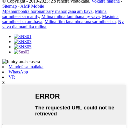
© Copyright - 2010-2023: Zo rehetra voatokana.
Vokatra mafana
-
Sitemap
-
AMP Mobile
Mpanamboatra horonantsary manongana am-bava
,
Milina
sarimihetsika manify
,
Milina milina fanilihana ny vava
,
Masinina
sarimihetsika am-bava
,
Milina film fanamboarana sarimihetsika
,
Ny
vava dia manilika milina
,
Mandefasa mailaka
WhatsApp
VR
x