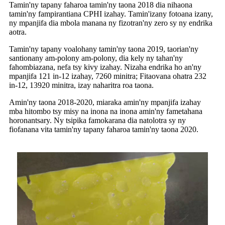
Tamin'ny tapany faharoa tamin'ny taona 2018 dia nihaona
tamin'ny fampirantiana CPHI izahay. Tamin'izany fotoana izany,
ny mpanjifa dia mbola manana ny fizotran'ny zero sy ny endrika
aotra.
Tamin'ny tapany voalohany tamin'ny taona 2019, taorian'ny
santionany am-polony am-polony, dia kely ny tahan'ny
fahombiazana, nefa tsy kivy izahay. Nizaha endrika ho an'ny
mpanjifa 121 in-12 izahay, 7260 minitra; Fitaovana ohatra 232
in-12, 13920 minitra, izay naharitra roa taona.
Amin'ny taona 2018-2020, miaraka amin'ny mpanjifa izahay
mba hitombo tsy misy na inona na inona amin'ny fametahana
horonantsary. Ny tsipika famokarana dia natolotra sy ny
fiofanana vita tamin'ny tapany faharoa tamin'ny taona 2020.