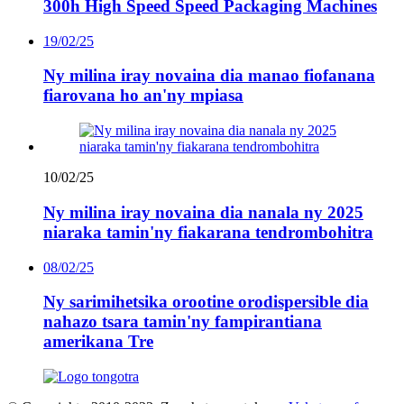
300h High Speed ​​Speed ​​Packaging Machines
19/02/25
Ny milina iray novaina dia manao fiofanana
fiarovana ho an'ny mpiasa
10/02/25
Ny milina iray novaina dia nanala ny 2025
niaraka tamin'ny fiakarana tendrombohitra
08/02/25
Ny sarimihetsika orootine orodispersible dia
nahazo tsara tamin'ny fampirantiana
amerikana Tre