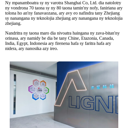
Ny mpanamboatra sy ny varotra Shanghai Co, Ltd. dia natolotry
ny vondrona 70 taona sy ny 80 taona tamin'ny nofy, faniriana ary
tolona ho an'ny fanavaozana, ary avy eo nafindra tany Zhejiang
sy nanangana ny teknolojia zhejiang ary nanangana ny teknolojia
zhejiang.
Nandritra ny taona maro dia nivoatra haingana ny zava-bitan'ny
orinasa, ary namidy be dia be tany Chine, Etazonia, Canada,
India, Egypt, Indonesia ary firenena hafa sy faritra hafa ary
nidera, ary nanosika azy ireo.