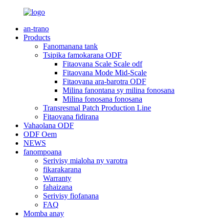
an-trano
Products
Fanomanana tank
Tsipika famokarana ODF
Fitaovana Scale Scale odf
Fitaovana Mode Mid-Scale
Fitaovana ara-barotra ODF
Milina fanontana sy milina fonosana
Milina fonosana fonosana
Transresmal Patch Production Line
Fitaovana fidirana
Vahaolana ODF
ODF Oem
NEWS
fanompoana
Serivisy mialoha ny varotra
fikarakarana
Warranty
fahaizana
Serivisy fiofanana
FAQ
Momba anay