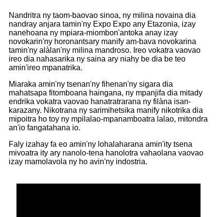
Nandritra ny taom-baovao sinoa, ny milina novaina dia
nandray anjara tamin'ny Expo Expo any Etazonia, izay
nanehoana ny mpiara-miombon'antoka anay izay
novokarin'ny horonantsary manify am-bava novokarina
tamin'ny alàlan'ny milina mandroso. Ireo vokatra vaovao
ireo dia nahasarika ny saina ary niahy be dia be teo
amin'ireo mpanatrika.
Miaraka amin'ny tsenan'ny fihenan'ny sigara dia
mahatsapa fitomboana haingana, ny mpanjifa dia mitady
endrika vokatra vaovao hanatratrarana ny filàna isan-
karazany. Nikotrana ny sarimihetsika manify nikotrika dia
mipoitra ho toy ny mpilalao-mpanamboatra lalao, mitondra
an'io fangatahana io.
Faly izahay fa eo amin'ny lohalaharana amin'ity tsena
mivoatra ity ary nanolo-tena hanolotra vahaolana vaovao
izay mamolavola ny ho avin'ny indostria.