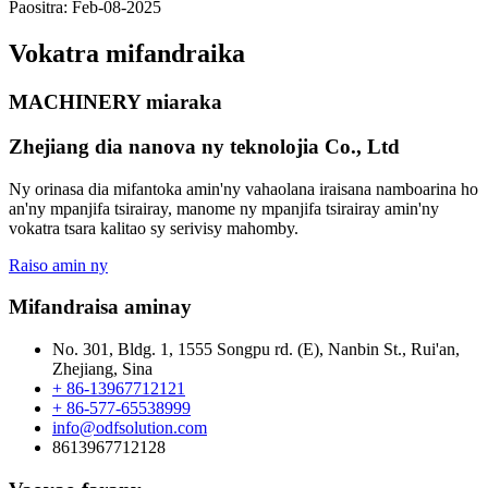
Paositra: Feb-08-2025
Vokatra mifandraika
MACHINERY miaraka
Zhejiang dia nanova ny teknolojia Co., Ltd
Ny orinasa dia mifantoka amin'ny vahaolana iraisana namboarina ho
an'ny mpanjifa tsirairay, manome ny mpanjifa tsirairay amin'ny
vokatra tsara kalitao sy serivisy mahomby.
Raiso amin ny
Mifandraisa aminay
No. 301, Bldg. 1, 1555 Songpu rd. (E), Nanbin St., Rui'an,
Zhejiang, Sina
+ 86-13967712121
+ 86-577-65538999
info@odfsolution.com
8613967712128