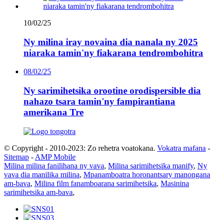
10/02/25
Ny milina iray novaina dia nanala ny 2025
niaraka tamin'ny fiakarana tendrombohitra
08/02/25
Ny sarimihetsika orootine orodispersible dia
nahazo tsara tamin'ny fampirantiana
amerikana Tre
© Copyright - 2010-2023: Zo rehetra voatokana.
Vokatra mafana
-
Sitemap
-
AMP Mobile
Milina milina fanilihana ny vava
,
Milina sarimihetsika manify
,
Ny
vava dia manilika milina
,
Mpanamboatra horonantsary manongana
am-bava
,
Milina film fanamboarana sarimihetsika
,
Masinina
sarimihetsika am-bava
,