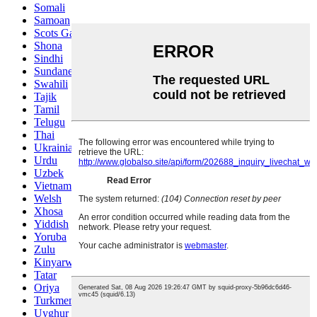
Somali
Samoan
Scots Gaelic
Shona
Sindhi
Sundanese
Swahili
Tajik
Tamil
Telugu
Thai
Ukrainian
Urdu
Uzbek
Vietnamese
Welsh
Xhosa
Yiddish
Yoruba
Zulu
Kinyarwanda
Tatar
Oriya
Turkmen
Uyghur