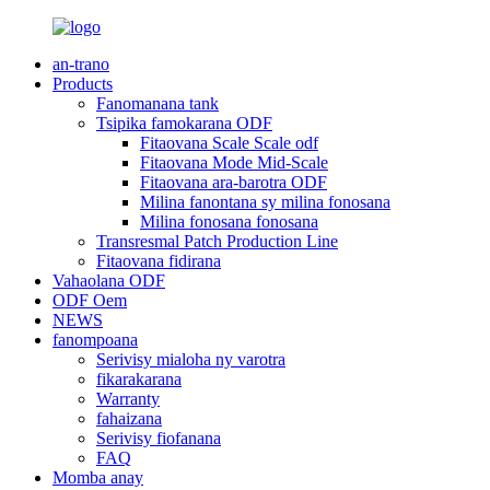
an-trano
Products
Fanomanana tank
Tsipika famokarana ODF
Fitaovana Scale Scale odf
Fitaovana Mode Mid-Scale
Fitaovana ara-barotra ODF
Milina fanontana sy milina fonosana
Milina fonosana fonosana
Transresmal Patch Production Line
Fitaovana fidirana
Vahaolana ODF
ODF Oem
NEWS
fanompoana
Serivisy mialoha ny varotra
fikarakarana
Warranty
fahaizana
Serivisy fiofanana
FAQ
Momba anay