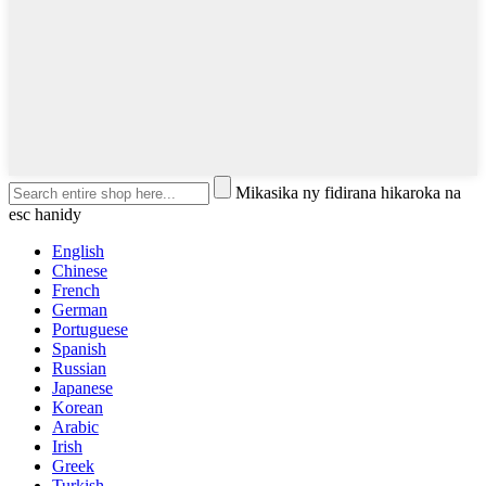
Mikasika ny fidirana hikaroka na
esc hanidy
English
Chinese
French
German
Portuguese
Spanish
Russian
Japanese
Korean
Arabic
Irish
Greek
Turkish