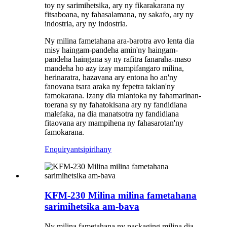
toy ny sarimihetsika, ary ny fikarakarana ny
fitsaboana, ny fahasalamana, ny sakafo, ary ny
indostria, ary ny indostria.
Ny milina fametahana ara-barotra avo lenta dia
misy haingam-pandeha amin'ny haingam-
pandeha haingana sy ny rafitra fanaraha-maso
mandeha ho azy izay mampifangaro milina,
herinaratra, hazavana ary entona ho an'ny
fanovana tsara araka ny fepetra takian'ny
famokarana. Izany dia miantoka ny fahamarinan-
toerana sy ny fahatokisana ary ny fandidiana
malefaka, na dia manatsotra ny fandidiana
fitaovana ary mampihena ny fahasarotan'ny
famokarana.
Enquiry
antsipirihany
KFM-230 Milina milina fametahana
sarimihetsika am-bava
Ny milina fametahana ny packaging milina dia