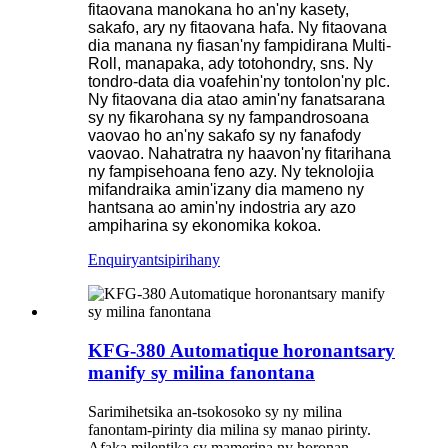
fitaovana manokana ho an'ny kasety,
sakafo, ary ny fitaovana hafa. Ny fitaovana
dia manana ny fiasan'ny fampidirana Multi-
Roll, manapaka, ady totohondry, sns. Ny
tondro-data dia voafehin'ny tontolon'ny plc.
Ny fitaovana dia atao amin'ny fanatsarana
sy ny fikarohana sy ny fampandrosoana
vaovao ho an'ny sakafo sy ny fanafody
vaovao. Nahatratra ny haavon'ny fitarihana
ny fampisehoana feno azy. Ny teknolojia
mifandraika amin'izany dia mameno ny
hantsana ao amin'ny indostria ary azo
ampiharina sy ekonomika kokoa.
Enquiry
antsipirihany
KFG-380 Automatique horonantsary
manify sy milina fanontana
Sarimihetsika an-tsokosoko sy ny milina
fanontam-pirinty dia milina sy manao pirinty.
Afaka milentika sy mamerina ny horonan-