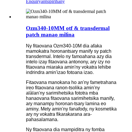
Enquiry
antsipirihany
Ozm340-10MM otf & transdermal
patch manao milina
Ny fitaovana Ozm340-10M dia afaka
mamokatra horonantsary manify sy patch
transdermal. Intelo ny famoahana azy dia
intelo izay fitaovana antonony, ary izy no
fitaovana miaraka amin'ny vokatra lehibe
indrindra amin'izao fotoana izao.
Fitaovana manokana ho an'ny fametrahana
ireo fitaovana ranon-tsolika amin'ny
alàlan'ny sarimihetsika fototra mba
hanaovana fitaovana sarimihetsika manify,
ary manampy horonan-tsary lamina eo
aminy. Mety amin'ny fanafody, ny kosmetika
ary ny vokatra fikarakarana ara-
pahasalamana.
Ny fitaovana dia mampiditra ny fomba