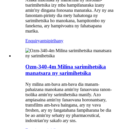
tsarimihetsika izy mba hampifanaraka izany
amin'ny dingana fonosana manaraka. Ary ny asa
fanontam-pirinty dia mety hahatonga ny
sarimihetsika ho manokana, hampitombo ny
fanekena, ary hampivoatra ny fahatsapana
marika.
Enquiry
antsipirihany
Ozm-340-4m Milina sarimihetsika
manatsara ny sarimihetsika
Ny milina am-bava am-bava dia manam-
pahaizana manokana amin'ny fanaovana ranon-
tsolika amin'ny sarimihetsika manify. Azo
ampiasaina amin'ny fanaovana horonantsary,
transfilms am-bava haingana, ary ny vava
freshen, ary ny fangatahana fampiharana be dia
be ao amin'ny sehatry ny pharmaceutical,
indostrian'ny sakafo ary sns.