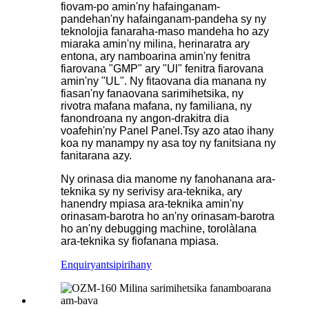
fiovam-po amin'ny hafainganam-
pandehan'ny hafainganam-pandeha sy ny
teknolojia fanaraha-maso mandeha ho azy
miaraka amin'ny milina, herinaratra ary
entona, ary namboarina amin'ny fenitra
fiarovana "GMP" ary "Ul" fenitra fiarovana
amin'ny "UL". Ny fitaovana dia manana ny
fiasan'ny fanaovana sarimihetsika, ny
rivotra mafana mafana, ny familiana, ny
fanondroana ny angon-drakitra dia
voafehin'ny Panel Panel.Tsy azo atao ihany
koa ny manampy ny asa toy ny fanitsiana ny
fanitarana azy.
Ny orinasa dia manome ny fanohanana ara-
teknika sy ny serivisy ara-teknika, ary
hanendry mpiasa ara-teknika amin'ny
orinasam-barotra ho an'ny orinasam-barotra
ho an'ny debugging machine, torolàlana
ara-teknika sy fiofanana mpiasa.
Enquiry
antsipirihany