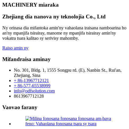
MACHINERY miaraka
Zhejiang dia nanova ny teknolojia Co., Ltd
Ny orinasa dia mifantoka amin'ny vahaolana iraisana namboarina ho
an'ny mpanjifa tsirairay, manome ny mpanjifa tsirairay amin'ny
vokatra tsara kalitao sy serivisy mahomby.
Raiso amin ny
Mifandraisa aminay
No. 301, Bldg. 1, 1555 Songpu rd. (E), Nanbin St., Rui'an,
Zhejiang, Sina
+ 86-13967712121
+ 86-577-65538999
info@odfsolution.com
8613967712128
Vaovao farany