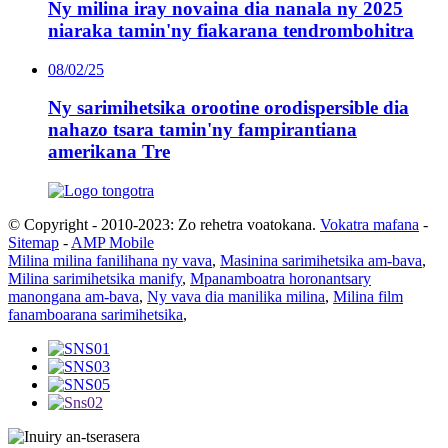
Ny milina iray novaina dia nanala ny 2025
niaraka tamin'ny fiakarana tendrombohitra
08/02/25
Ny sarimihetsika orootine orodispersible dia
nahazo tsara tamin'ny fampirantiana
amerikana Tre
© Copyright - 2010-2023: Zo rehetra voatokana.
Vokatra mafana
-
Sitemap
-
AMP Mobile
Milina milina fanilihana ny vava
,
Masinina sarimihetsika am-bava
,
Milina sarimihetsika manify
,
Mpanamboatra horonantsary
manongana am-bava
,
Ny vava dia manilika milina
,
Milina film
fanamboarana sarimihetsika
,