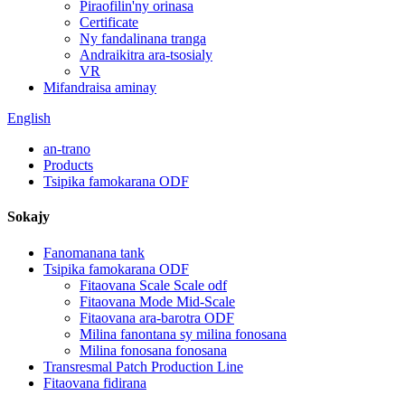
Piraofilin'ny orinasa
Certificate
Ny fandalinana tranga
Andraikitra ara-tsosialy
VR
Mifandraisa aminay
English
an-trano
Products
Tsipika famokarana ODF
Sokajy
Fanomanana tank
Tsipika famokarana ODF
Fitaovana Scale Scale odf
Fitaovana Mode Mid-Scale
Fitaovana ara-barotra ODF
Milina fanontana sy milina fonosana
Milina fonosana fonosana
Transresmal Patch Production Line
Fitaovana fidirana