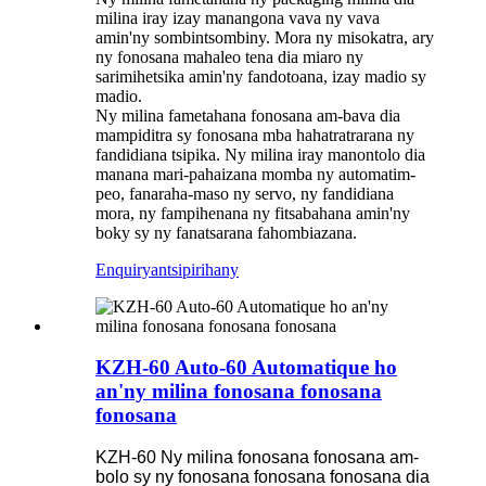
milina iray izay manangona vava ny vava
amin'ny sombintsombiny. Mora ny misokatra, ary
ny fonosana mahaleo tena dia miaro ny
sarimihetsika amin'ny fandotoana, izay madio sy
madio.
Ny milina fametahana fonosana am-bava dia
mampiditra sy fonosana mba hahatratrarana ny
fandidiana tsipika. Ny milina iray manontolo dia
manana mari-pahaizana momba ny automatim-
peo, fanaraha-maso ny servo, ny fandidiana
mora, ny fampihenana ny fitsabahana amin'ny
boky sy ny fanatsarana fahombiazana.
Enquiry
antsipirihany
KZH-60 Auto-60 Automatique ho
an'ny milina fonosana fonosana
fonosana
KZH-60 Ny milina fonosana fonosana am-
bolo sy ny fonosana fonosana fonosana dia