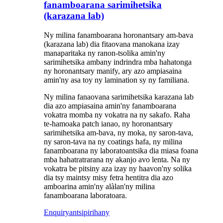
fanamboarana sarimihetsika
(karazana lab)
Ny milina fanamboarana horonantsary am-bava
(karazana lab) dia fitaovana manokana izay
manaparitaka ny ranon-tsolika amin'ny
sarimihetsika ambany indrindra mba hahatonga
ny horonantsary manify, ary azo ampiasaina
amin'ny asa toy ny lamination sy ny familiana.
Ny milina fanaovana sarimihetsika karazana lab
dia azo ampiasaina amin'ny fanamboarana
vokatra momba ny vokatra na ny sakafo. Raha
te-hamoaka patch ianao, ny horonantsary
sarimihetsika am-bava, ny moka, ny saron-tava,
ny saron-tava na ny coatings hafa, ny milina
fanamboarana ny laboratoantsika dia miasa foana
mba hahatratrarana ny akanjo avo lenta. Na ny
vokatra be pitsiny aza izay ny haavon'ny solika
dia tsy maintsy misy fetra hentitra dia azo
amboarina amin'ny alàlan'ny milina
fanamboarana laboratoara.
Enquiry
antsipirihany