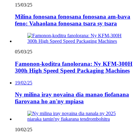
15/03/25
Milina fonosana fonosana fonosana am-bava
feno: Vahaolana fonosana tsara sy tsara
05/03/25
Famonon-koditra fanolorana: Ny KFM-300H
300h High Speed ​​Speed ​​Packaging Machines
19/02/25
Ny milina iray novaina dia manao fiofanana
fiarovana ho an'ny mpiasa
10/02/25