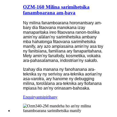
OZM-160 Milina sarimihetsika
fanamboarana am-bava
Ny milina fanamboarana horonantsary am-
bary dia fitaovana manokana izay
manaparitaka ireo fitaovana ranon-tsolika
amin'ny alàlan'ny sarimihetsika ambany
mba hahatonga fitaovana sarimihetsika
manify, ary azo ampiasaina amin'ny asa toy
ny fanitsiana, familiana ary fanaparitahana.
Mety amin'ny fanafody, kosmetika, vokatra
ara-pahasalamana, indostrian'ny sakafo.
Izahay dia manana ny fanohanana ara-
teknika sy ny serivisy ara-teknika aorian'ny
asa-varotra, ary hanome ny debugging
milina, torolàlana ara-teknika ary fiofanana
mpiasa ho an'ny orinasam-bahoaka.
Enquiry
antsipirihany