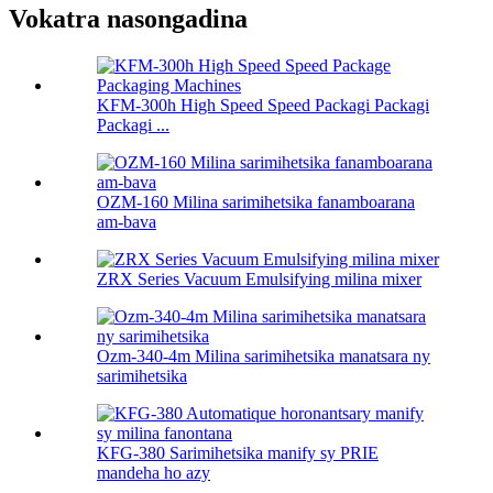
Vokatra nasongadina
KFM-300h High Speed ​​Speed ​​Packagi Packagi
Packagi ...
OZM-160 Milina sarimihetsika fanamboarana
am-bava
ZRX Series Vacuum Emulsifying milina mixer
Ozm-340-4m Milina sarimihetsika manatsara ny
sarimihetsika
KFG-380 Sarimihetsika manify sy PRIE
mandeha ho azy