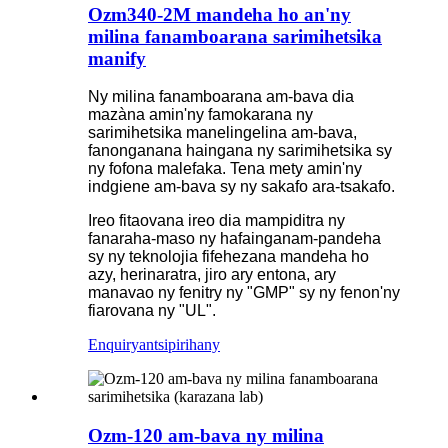
Ozm340-2M mandeha ho an'ny
milina fanamboarana sarimihetsika
manify
Ny milina fanamboarana am-bava dia
mazàna amin'ny famokarana ny
sarimihetsika manelingelina am-bava,
fanonganana haingana ny sarimihetsika sy
ny fofona malefaka. Tena mety amin'ny
indgiene am-bava sy ny sakafo ara-tsakafo.
Ireo fitaovana ireo dia mampiditra ny
fanaraha-maso ny hafainganam-pandeha
sy ny teknolojia fifehezana mandeha ho
azy, herinaratra, jiro ary entona, ary
manavao ny fenitry ny "GMP" sy ny fenon'ny
fiarovana ny "UL".
Enquiry
antsipirihany
Ozm-120 am-bava ny milina