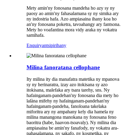
Mety amin'ny fonosana mandeha ho azy sy ny
paosy ao amin'ny fahasalamana sy ny simika ary
ny indostria hafa. Azo ampiasaina ihany koa ho
an'ny fonosana poketra, tavoahangy ary fantsona.
Mety ho voafantina mora vidy araka ny vokatra
samihafa.
Enquiry
antsipirihany
Milina fanoratana cellophane
Ity milina ity dia manafatra matetika ny mpanova
sy ny herinaratra, izay azo itokisana sy azo
itokisana, malefaka ary tsara tarehy, sns. Ny
hafainganam-pandehan'ny fonosana dia mety ho
lalàna mifehy ny hafainganam-pandehan'ny
hafainganam-pandeha, fanoloana takelaka
miforitra ary ny ampahany kely dia hamela ny
milina manangona manokana ny fonosana feno
baoritra (habe, haavon-tsoavaly). Ny milina dia
ampiasaina be amin'ny fanafody, ny vokatra ara-
pahasalamana, ny sakafo, ny kosmetika, ny