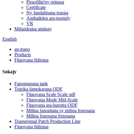
Piraofilin'ny orinasa
Certificate
Ny fandalinana tranga
Andraikitra ara-tsosialy
VR
Mifandraisa aminay
English
an-trano
Products
Fitaovana fidirana
Sokajy
Fanomanana tank
Tsipika famokarana ODF
Fitaovana Scale Scale odf
Fitaovana Mode Mid-Scale
Fitaovana ara-barotra ODF
Milina fanontana sy milina fonosana
Milina fonosana fonosana
Transresmal Patch Production Line
Fitaovana fidirana