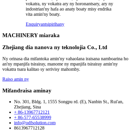
vokatra, ny vokatra ary ny horonantsary, ary ny
indostrian'ny hafa ao anaty boaty misy endrika
vita amin'ny boaty.
Enquiry
antsipirihany
MACHINERY miaraka
Zhejiang dia nanova ny teknolojia Co., Ltd
Ny orinasa dia mifantoka amin'ny vahaolana iraisana namboarina ho
an'ny mpanjifa tsirairay, manome ny mpanjifa tsirairay amin'ny
vokatra tsara kalitao sy serivisy mahomby.
Raiso amin ny
Mifandraisa aminay
No. 301, Bldg. 1, 1555 Songpu rd. (E), Nanbin St., Rui'an,
Zhejiang, Sina
+ 86-13967712121
+ 86-577-65538999
info@odfsolution.com
8613967712128