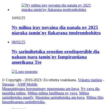
10/02/25
Ny milina iray novaina dia nanala ny 2025
niaraka tamin'ny fiakarana tendrombohitra
08/02/25
Ny sarimihetsika orootine orodispersible dia
nahazo tsara tamin'ny fampirantiana
amerikana Tre
© Copyright - 2010-2023: Zo rehetra voatokana.
Vokatra mafana
-
Sitemap
-
AMP Mobile
Mpanamboatra horonantsary manongana am-bava
,
Ny vava dia
manilika milina
,
Milina milina fanilihana ny vava
,
Milina
sarimihetsika manify
,
Masinina sarimihetsika am-bava
,
Milina film
fanamboarana sarimihetsika
,