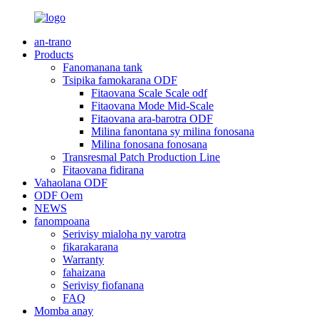
an-trano
Products
Fanomanana tank
Tsipika famokarana ODF
Fitaovana Scale Scale odf
Fitaovana Mode Mid-Scale
Fitaovana ara-barotra ODF
Milina fanontana sy milina fonosana
Milina fonosana fonosana
Transresmal Patch Production Line
Fitaovana fidirana
Vahaolana ODF
ODF Oem
NEWS
fanompoana
Serivisy mialoha ny varotra
fikarakarana
Warranty
fahaizana
Serivisy fiofanana
FAQ
Momba anay