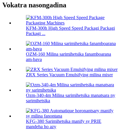
Vokatra nasongadina
KFM-300h High Speed ​​Speed ​​Packagi Packagi
Packagi ...
OZM-160 Milina sarimihetsika fanamboarana
am-bava
ZRX Series Vacuum Emulsifying milina mixer
Ozm-340-4m Milina sarimihetsika manatsara ny
sarimihetsika
KFG-380 Sarimihetsika manify sy PRIE
mandeha ho azy