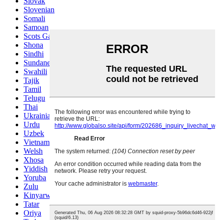
Slovak
Slovenian
Somali
Samoan
Scots Gaelic
Shona
Sindhi
Sundanese
Swahili
Tajik
Tamil
Telugu
Thai
Ukrainian
Urdu
Uzbek
Vietnamese
Welsh
Xhosa
Yiddish
Yoruba
Zulu
Kinyarwanda
Tatar
Oriya