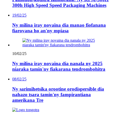
300h High Speed ​​Speed ​​Packaging Machines
19/02/25
Ny milina iray novaina dia manao fiofanana
fiarovana ho an'ny mpiasa
10/02/25
Ny milina iray novaina dia nanala ny 2025
niaraka tamin'ny fiakarana tendrombohitra
08/02/25
Ny sarimihetsika orootine orodispersible dia
nahazo tsara tamin'ny fampirantiana
amerikana Tre