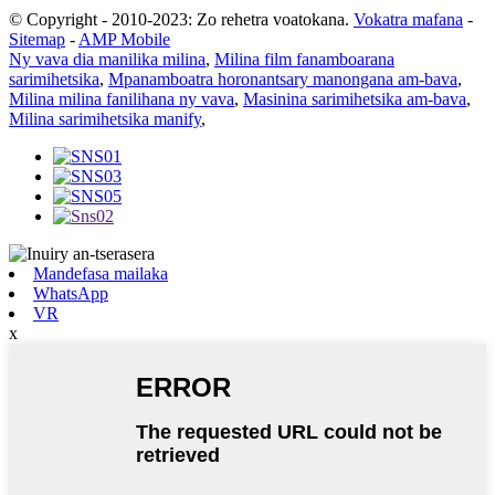
© Copyright - 2010-2023: Zo rehetra voatokana.
Vokatra mafana
-
Sitemap
-
AMP Mobile
Ny vava dia manilika milina
,
Milina film fanamboarana
sarimihetsika
,
Mpanamboatra horonantsary manongana am-bava
,
Milina milina fanilihana ny vava
,
Masinina sarimihetsika am-bava
,
Milina sarimihetsika manify
,
Mandefasa mailaka
WhatsApp
VR
x