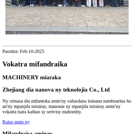
Paositra: Feb-10-2025
Vokatra mifandraika
MACHINERY miaraka
Zhejiang dia nanova ny teknolojia Co., Ltd
Ny orinasa dia mifantoka amin'ny vahaolana iraisana namboarina ho
an'ny mpanjifa tsirairay, manome ny mpanjifa tsirairay amin'ny
vokatra tsara kalitao sy serivisy mahomby.
Raiso amin ny
Mifandraisa aminay