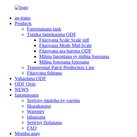
an-trano
Products
Fanomanana tank
Tsipika famokarana ODF
Fitaovana Scale Scale odf
Fitaovana Mode Mid-Scale
Fitaovana ara-barotra ODF
Milina fanontana sy milina fonosana
Milina fonosana fonosana
Transresmal Patch Production Line
Fitaovana fidirana
Vahaolana ODF
ODF Oem
NEWS
fanompoana
Serivisy mialoha ny varotra
fikarakarana
Warranty
fahaizana
Serivisy fiofanana
FAQ
Momba anay