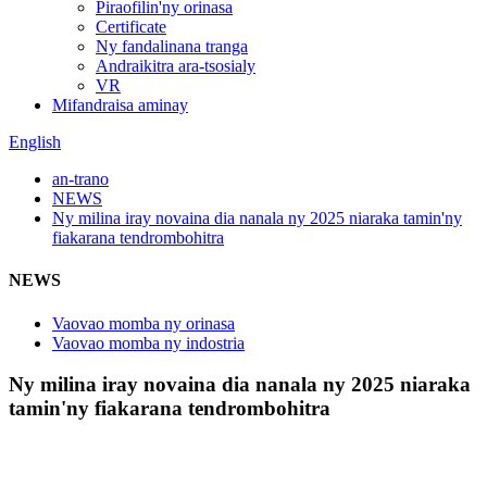
Piraofilin'ny orinasa
Certificate
Ny fandalinana tranga
Andraikitra ara-tsosialy
VR
Mifandraisa aminay
English
an-trano
NEWS
Ny milina iray novaina dia nanala ny 2025 niaraka tamin'ny
fiakarana tendrombohitra
NEWS
Vaovao momba ny orinasa
Vaovao momba ny indostria
Ny milina iray novaina dia nanala ny 2025 niaraka
tamin'ny fiakarana tendrombohitra