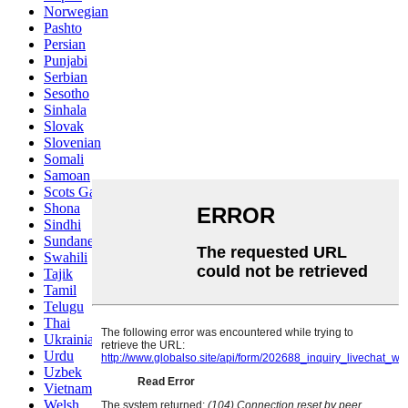
Norwegian
Pashto
Persian
Punjabi
Serbian
Sesotho
Sinhala
Slovak
Slovenian
Somali
Samoan
Scots Gaelic
Shona
Sindhi
Sundanese
Swahili
Tajik
Tamil
Telugu
Thai
Ukrainian
Urdu
Uzbek
Vietnamese
Welsh