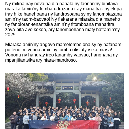
Ny milina iray novaina dia nanala ny taonan'ny bibilava
niaraka tamin'ny fomban-drazana iray manaitra - ny ekipa
iray hike hanehoana ny fandrosoana sy ny fahombiazana
amin'ny taom-baovao! Ny fiakarana miaraka dia maneho
ny fanoloran-tenantsika amin'ny fitomboana maharitra,
zava-bita avo kokoa, ary fanombohana mafy hatramin'ny
2025.
Miaraka amin'ny angovo mamelombelona sy ny hafanam-
po feno, miverina amin'ny fomba ofisialy isika miasa!
Vonona ny handray ireo fanamby vaovao, hanohana ny
mpanjifantsika ary hiara-mandroso.