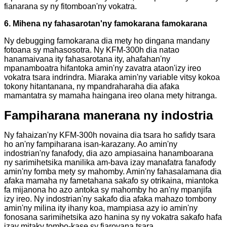
fianarana sy ny fitomboan'ny vokatra.
6. Mihena ny fahasarotan'ny famokarana famokarana
Ny debugging famokarana dia mety ho dingana mandany
fotoana sy mahasosotra. Ny KFM-300h dia natao
hanamaivana ity fahasarotana ity, ahafahan'ny
mpanamboatra hifantoka amin'ny zavatra ataon'izy ireo
vokatra tsara indrindra. Miaraka amin'ny variable vitsy kokoa
tokony hitantanana, ny mpandraharaha dia afaka
mamantatra sy mamaha haingana ireo olana mety hitranga.
Fampiharana manerana ny indostria
Ny fahaizan'ny KFM-300h novaina dia tsara ho safidy tsara
ho an'ny fampiharana isan-karazany. Ao amin'ny
indostrian'ny fanafody, dia azo ampiasaina hanamboarana
ny sarimihetsika manilika am-bava izay manafatra fanafody
amin'ny fomba mety sy mahomby. Amin'ny fahasalamana dia
afaka mamaha ny fametahana sakafo sy otrikaina, miantoka
fa mijanona ho azo antoka sy mahomby ho an'ny mpanjifa
izy ireo. Ny indostrian'ny sakafo dia afaka mahazo tombony
amin'ny milina ity ihany koa, mampiasa azy io amin'ny
fonosana sarimihetsika azo hanina sy ny vokatra sakafo hafa
izay mitaky tombo-kase sy fiarovana tsara.