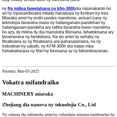
ny
Ny milina fametahana ny kfm-300h
dia mpanakanto ho
an'ny mpanamboatra mitady hanatsara ny fizotran'izy ireo.
Miaraka amin'ny endri-javatra mandroso, anisan'izany ny
teknolojia fanaraha-maso ny hafainganam-pandehan'ny
hafainganam-pandeha ary rafitra fanaraha-maso mandeha
ho azy, ity milina ity dia manolotra fitoniana, fahatokisana ary
fanamorana ny fandidiana. Na eo amin'ny sehatry ny
fitsaboana sy ny fitsaboana ara-pahasalamana, na ny
indostrian'ny sakafo, ny KFM-300h dia natao mba
hahatratrarana ny filàn'ny fonosana sy ny fahombiazanao.
Paositra: Mar-05-2025
Vokatra mifandraika
MACHINERY miaraka
Zhejiang dia nanova ny teknolojia Co., Ltd
Ny orinasa dia mifantoka amin'ny vahaolana iraisana namboarina ho