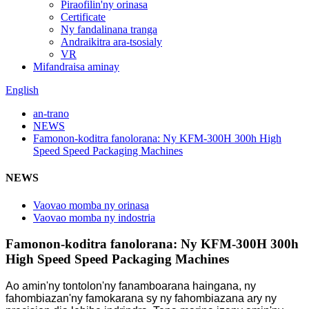
Piraofilin'ny orinasa
Certificate
Ny fandalinana tranga
Andraikitra ara-tsosialy
VR
Mifandraisa aminay
English
an-trano
NEWS
Famonon-koditra fanolorana: Ny KFM-300H 300h High
Speed ​​Speed ​​Packaging Machines
NEWS
Vaovao momba ny orinasa
Vaovao momba ny indostria
Famonon-koditra fanolorana: Ny KFM-300H 300h
High Speed ​​Speed ​​Packaging Machines
Ao amin'ny tontolon'ny fanamboarana haingana, ny
fahombiazan'ny famokarana sy ny fahombiazana ary ny