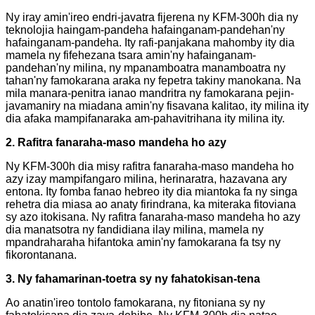
Ny iray amin'ireo endri-javatra fijerena ny KFM-300h dia ny
teknolojia haingam-pandeha hafainganam-pandehan'ny
hafainganam-pandeha. Ity rafi-panjakana mahomby ity dia
mamela ny fifehezana tsara amin'ny hafainganam-
pandehan'ny milina, ny mpanamboatra manamboatra ny
tahan'ny famokarana araka ny fepetra takiny manokana. Na
mila manara-penitra ianao mandritra ny famokarana pejin-
javamaniry na miadana amin'ny fisavana kalitao, ity milina ity
dia afaka mampifanaraka am-pahavitrihana ity milina ity.
2. Rafitra fanaraha-maso mandeha ho azy
Ny KFM-300h dia misy rafitra fanaraha-maso mandeha ho
azy izay mampifangaro milina, herinaratra, hazavana ary
entona. Ity fomba fanao hebreo ity dia miantoka fa ny singa
rehetra dia miasa ao anaty firindrana, ka miteraka fitoviana
sy azo itokisana. Ny rafitra fanaraha-maso mandeha ho azy
dia manatsotra ny fandidiana ilay milina, mamela ny
mpandraharaha hifantoka amin'ny famokarana fa tsy ny
fikorontanana.
3. Ny fahamarinan-toetra sy ny fahatokisan-tena
Ao anatin'ireo tontolo famokarana, ny fitoniana sy ny