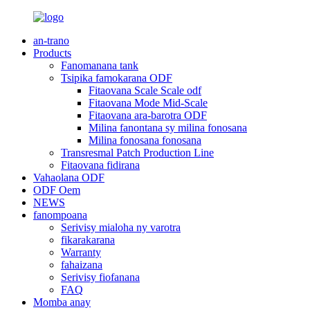
an-trano
Products
Fanomanana tank
Tsipika famokarana ODF
Fitaovana Scale Scale odf
Fitaovana Mode Mid-Scale
Fitaovana ara-barotra ODF
Milina fanontana sy milina fonosana
Milina fonosana fonosana
Transresmal Patch Production Line
Fitaovana fidirana
Vahaolana ODF
ODF Oem
NEWS
fanompoana
Serivisy mialoha ny varotra
fikarakarana
Warranty
fahaizana
Serivisy fiofanana
FAQ
Momba anay