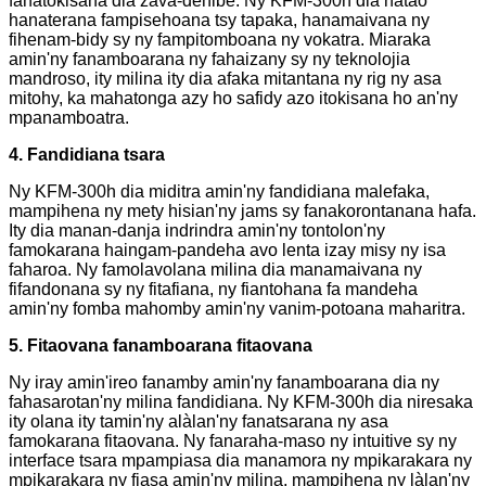
fahatokisana dia zava-dehibe. Ny KFM-300h dia natao
hanaterana fampisehoana tsy tapaka, hanamaivana ny
fihenam-bidy sy ny fampitomboana ny vokatra. Miaraka
amin'ny fanamboarana ny fahaizany sy ny teknolojia
mandroso, ity milina ity dia afaka mitantana ny rig ny asa
mitohy, ka mahatonga azy ho safidy azo itokisana ho an'ny
mpanamboatra.
4. Fandidiana tsara
Ny KFM-300h dia miditra amin'ny fandidiana malefaka,
mampihena ny mety hisian'ny jams sy fanakorontanana hafa.
Ity dia manan-danja indrindra amin'ny tontolon'ny
famokarana haingam-pandeha avo lenta izay misy ny isa
faharoa. Ny famolavolana milina dia manamaivana ny
fifandonana sy ny fitafiana, ny fiantohana fa mandeha
amin'ny fomba mahomby amin'ny vanim-potoana maharitra.
5. Fitaovana fanamboarana fitaovana
Ny iray amin'ireo fanamby amin'ny fanamboarana dia ny
fahasarotan'ny milina fandidiana. Ny KFM-300h dia niresaka
ity olana ity tamin'ny alàlan'ny fanatsarana ny asa
famokarana fitaovana. Ny fanaraha-maso ny intuitive sy ny
interface tsara mpampiasa dia manamora ny mpikarakara ny
mpikarakara ny fiasa amin'ny milina, mampihena ny làlan'ny