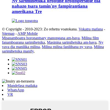
Ny sarimihetsika orootine orodispersible dia
nahazo tsara tamin'ny fampirantiana
amerikana Tre
© Copyright - 2010-2023: Zo rehetra voatokana.
Vokatra mafana
-
Sitemap
-
AMP Mobile
Mpanamboatra horonantsary manongana am-bava
,
Milina film
fanamboarana sarimihetsika
,
Masinina sarimihetsika am-bava
,
Ny
vava dia manilika milina
,
Milina milina fanilihana ny vava
,
Milina
sarimihetsika manify
,
Mandefasa mailaka
WhatsApp
VR
x