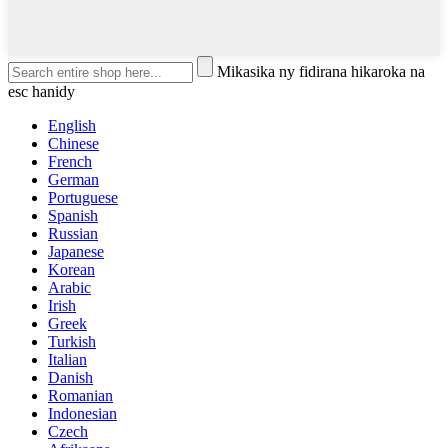
Mikasika ny fidirana hikaroka na
esc hanidy
English
Chinese
French
German
Portuguese
Spanish
Russian
Japanese
Korean
Arabic
Irish
Greek
Turkish
Italian
Danish
Romanian
Indonesian
Czech