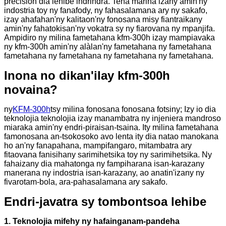
precision dia lehibe indrindra. Tena marina izany amin'ny
indostria toy ny fanafody, ny fahasalamana ary ny sakafo,
izay ahafahan'ny kalitaon'ny fonosana misy fiantraikany
amin'ny fahatokisan'ny vokatra sy ny fiarovana ny mpanjifa.
Ampidiro ny milina fametahana kfm-300h izay mampiavaka
ny kfm-300h amin'ny alàlan'ny fametahana ny fametahana
fametahana ny fametahana ny fametahana ny fametahana.
Inona no dikan'ilay kfm-300h
novaina?
ny
KFM-300h
tsy milina fonosana fonosana fotsiny; Izy io dia
teknolojia teknolojia izay manambatra ny injeniera mandroso
miaraka amin'ny endri-piraisan-tsaina. Ity milina fametahana
famonosana an-tsokosoko avo lenta ity dia natao manokana
ho an'ny fanapahana, mampifangaro, mitambatra ary
fitaovana fanisihany sarimihetsika toy ny sarimihetsika. Ny
fahaizany dia mahatonga ny fampiharana isan-karazany
manerana ny indostria isan-karazany, ao anatin'izany ny
fivarotam-bola, ara-pahasalamana ary sakafo.
Endri-javatra sy tombontsoa lehibe
1. Teknolojia mifehy ny hafainganam-pandeha