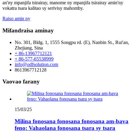
an'ny mpanjifa tsirairay, manome ny mpanjifa tsirairay amin'ny
vokatra tsara kalitao sy serivisy mahomby.
Raiso amin ny
Mifandraisa aminay
No. 301, Bldg. 1, 1555 Songpu rd. (E), Nanbin St., Rui'an,
Zhejiang, Sina
+ 86-13967712121
+ 86-577-65538999
info@odfsolution.com
8613967712128
Vaovao farany
15/03/25
Milina fonosana fonosana fonosana am-bava
feno: Vahaolana fonosana tsara sy tsara