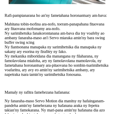
Rafi-pampianarana ho an'ny fametahana horonantsary am-bava:
Mahitana tobin-tsofina ara-nofo, toeram-panapahana fitaovana
ary fitaovana mofomamy ara-nofo.
Ny sarimihetsika fanakorontanana am-bava dia tsy voafehy ao
ambany fanaraha-maso an'i Servo miaraka amin'ny bara swing
buffer swing scing
Ny fiantsonana manapaka ny sarimihetsika dia manapaka ny
sakany ary esorina ny firafitry ny fako.
Ny mekanika miboridana dia manangana ny filaharana, ny
famolavolana mialoha, ary ny famolavolana mamolavola, ny
fametahana horonantsary ara-pitaovana ho sombin-tsarimihetsika
voafaritra, ary avy eo amin'ny sarimihetsika ambany, ary
napetraka tsara tamin'ny sarimihetsika fonosana.
Mamaly ny rafitra famehezana hafanana:
Ny fanaraha-maso Servo Motion dia manitsy ny hafainganam-
pandeha amin'ny famehezana ny hafanana araka ny fepetra
takian'ny famokarana. Ny mari-pana amin'ny hafanana dia azo