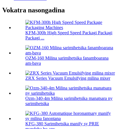
Vokatra nasongadina
KFM-300h High Speed ​​Speed ​​Packagi Packagi
Packagi ...
OZM-160 Milina sarimihetsika fanamboarana
am-bava
ZRX Series Vacuum Emulsifying milina mixer
Ozm-340-4m Milina sarimihetsika manatsara ny
sarimihetsika
KFG-380 Sarimihetsika manify sy PRIE
mandeha ho azy