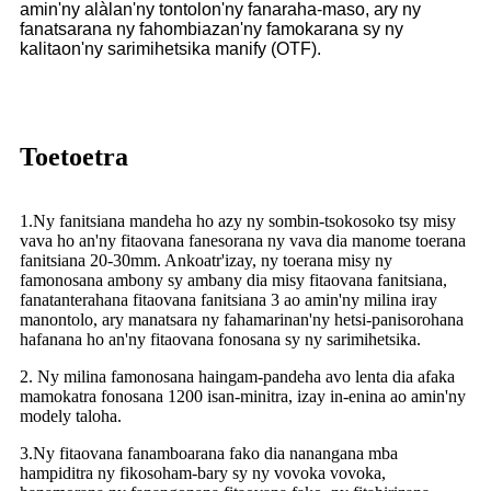
amin'ny alàlan'ny tontolon'ny fanaraha-maso, ary ny
fanatsarana ny fahombiazan'ny famokarana sy ny
kalitaon'ny sarimihetsika manify (OTF).
Toetoetra
1.Ny fanitsiana mandeha ho azy ny sombin-tsokosoko tsy misy
vava ho an'ny fitaovana fanesorana ny vava dia manome toerana
fanitsiana 20-30mm. Ankoatr'izay, ny toerana misy ny
famonosana ambony sy ambany dia misy fitaovana fanitsiana,
fanatanterahana fitaovana fanitsiana 3 ao amin'ny milina iray
manontolo, ary manatsara ny fahamarinan'ny hetsi-panisorohana
hafanana ho an'ny fitaovana fonosana sy ny sarimihetsika.
2. Ny milina famonosana haingam-pandeha avo lenta dia afaka
mamokatra fonosana 1200 isan-minitra, izay in-enina ao amin'ny
modely taloha.
3.Ny fitaovana fanamboarana fako dia nanangana mba
hampiditra ny fikosoham-bary sy ny vovoka vovoka,