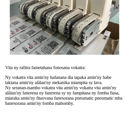
Vita ny rafitra fametahana fonosana vokatra:
Ny vokatra vita amin'ny hafanana dia tapaka amin'ny habe
takiana amin'ny alàlan'ny mekanika miampita sy lava.
Ny seranan-tsambo vokatra vita amin'ny vokatra vita amin'ny
alàlan'ny fanerena ny fanerena sy ny fampitana ny fomba fiasa,
miaraka amin'ny fitaovana fanesorana pneumatic pneumatic mba
hanesorana amin'ny fomba mahomby.