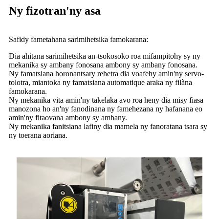
Ny fizotran'ny asa
Safidy fametahana sarimihetsika famokarana:
Dia ahitana sarimihetsika an-tsokosoko roa mifampitohy sy ny
mekanika sy ambany fonosana ambony sy ambany fonosana.
Ny famatsiana horonantsary rehetra dia voafehy amin'ny servo-
tolotra, miantoka ny famatsiana automatique araka ny filàna
famokarana.
Ny mekanika vita amin'ny takelaka avo roa heny dia misy fiasa
manozona ho an'ny fanodinana ny famehezana ny hafanana eo
amin'ny fitaovana ambony sy ambany.
Ny mekanika fanitsiana lafiny dia mamela ny fanoratana tsara sy
ny toerana aoriana.