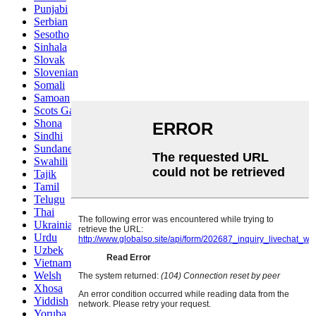
Punjabi
Serbian
Sesotho
Sinhala
Slovak
Slovenian
Somali
Samoan
Scots Gaelic
Shona
Sindhi
Sundanese
Swahili
Tajik
Tamil
Telugu
Thai
Ukrainian
Urdu
Uzbek
Vietnamese
Welsh
Xhosa
Yiddish
Yoruba