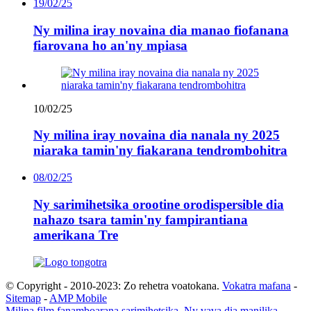
19/02/25
Ny milina iray novaina dia manao fiofanana
fiarovana ho an'ny mpiasa
10/02/25
Ny milina iray novaina dia nanala ny 2025
niaraka tamin'ny fiakarana tendrombohitra
08/02/25
Ny sarimihetsika orootine orodispersible dia
nahazo tsara tamin'ny fampirantiana
amerikana Tre
© Copyright - 2010-2023: Zo rehetra voatokana.
Vokatra mafana
-
Sitemap
-
AMP Mobile
Milina film fanamboarana sarimihetsika
,
Ny vava dia manilika