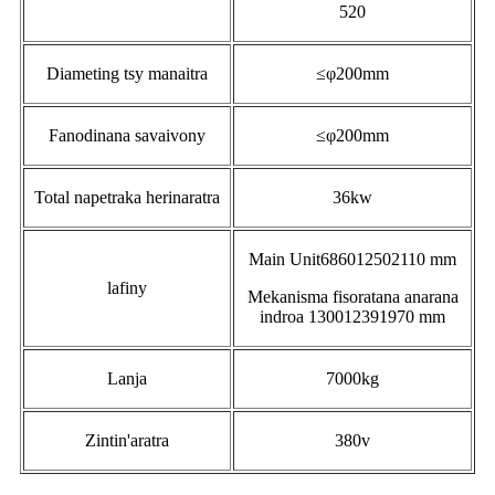
520
Diameting tsy manaitra
≤φ200mm
Fanodinana savaivony
≤φ200mm
Total napetraka herinaratra
36kw
Main Unit686012502110 mm
lafiny
Mekanisma fisoratana anarana
indroa 130012391970 mm
Lanja
7000kg
Zintin'aratra
380v