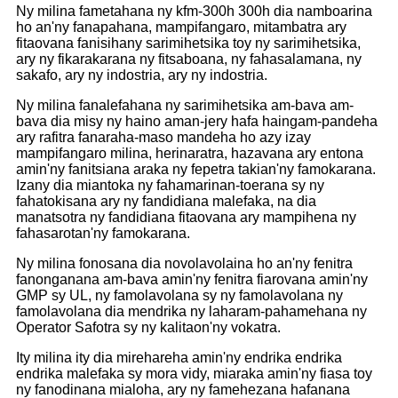
Ny milina fametahana ny kfm-300h 300h dia namboarina
ho an'ny fanapahana, mampifangaro, mitambatra ary
fitaovana fanisihany sarimihetsika toy ny sarimihetsika,
ary ny fikarakarana ny fitsaboana, ny fahasalamana, ny
sakafo, ary ny indostria, ary ny indostria.
Ny milina fanalefahana ny sarimihetsika am-bava am-
bava dia misy ny haino aman-jery hafa haingam-pandeha
ary rafitra fanaraha-maso mandeha ho azy izay
mampifangaro milina, herinaratra, hazavana ary entona
amin'ny fanitsiana araka ny fepetra takian'ny famokarana.
Izany dia miantoka ny fahamarinan-toerana sy ny
fahatokisana ary ny fandidiana malefaka, na dia
manatsotra ny fandidiana fitaovana ary mampihena ny
fahasarotan'ny famokarana.
Ny milina fonosana dia novolavolaina ho an'ny fenitra
fanonganana am-bava amin'ny fenitra fiarovana amin'ny
GMP sy UL, ny famolavolana sy ny famolavolana ny
famolavolana dia mendrika ny laharam-pahamehana ny
Operator Safotra sy ny kalitaon'ny vokatra.
Ity milina ity dia mirehareha amin'ny endrika endrika
endrika malefaka sy mora vidy, miaraka amin'ny fiasa toy
ny fanodinana mialoha, ary ny famehezana hafanana