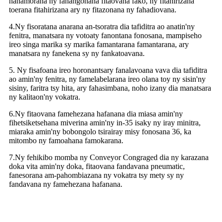
hanamorana ny fanangonana fitaovana fako, ny fitahirizana
toerana fitahirizana ary ny fitazonana ny fahadiovana.
4.Ny fisoratana anarana an-tsoratra dia tafiditra ao anatin'ny
fenitra, manatsara ny votoaty fanontana fonosana, mampiseho
ireo singa marika sy marika famantarana famantarana, ary
manatsara ny fanekena sy ny fankatoavana.
5. Ny fisafoana ireo horonantsary fanalavoana vava dia tafiditra
ao amin'ny fenitra, ny famelabelarana ireo olana toy ny sisin'ny
sisiny, faritra tsy hita, ary fahasimbana, noho izany dia manatsara
ny kalitaon'ny vokatra.
6.Ny fitaovana famehezana hafanana dia miasa amin'ny
fihetsiketsehana miverina amin'ny in-35 isaky ny iray minitra,
miaraka amin'ny bobongolo tsirairay misy fonosana 36, ​​ka
mitombo ny famoahana famokarana.
7.Ny fehikibo momba ny Conveyor Congraged dia ny karazana
doka vita amin'ny doka, fitaovana fandavana pneumatic,
fanesorana am-pahombiazana ny vokatra tsy mety sy ny
fandavana ny famehezana hafanana.