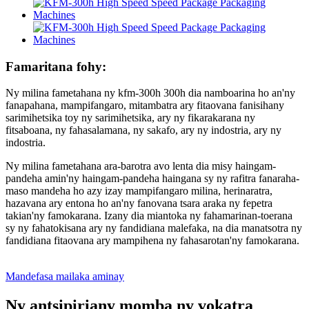
Famaritana fohy:
Ny milina fametahana ny kfm-300h 300h dia namboarina ho an'ny
fanapahana, mampifangaro, mitambatra ary fitaovana fanisihany
sarimihetsika toy ny sarimihetsika, ary ny fikarakarana ny
fitsaboana, ny fahasalamana, ny sakafo, ary ny indostria, ary ny
indostria.
Ny milina fametahana ara-barotra avo lenta dia misy haingam-
pandeha amin'ny haingam-pandeha haingana sy ny rafitra fanaraha-
maso mandeha ho azy izay mampifangaro milina, herinaratra,
hazavana ary entona ho an'ny fanovana tsara araka ny fepetra
takian'ny famokarana. Izany dia miantoka ny fahamarinan-toerana
sy ny fahatokisana ary ny fandidiana malefaka, na dia manatsotra ny
fandidiana fitaovana ary mampihena ny fahasarotan'ny famokarana.
Mandefasa mailaka aminay
Ny antsipiriany momba ny vokatra