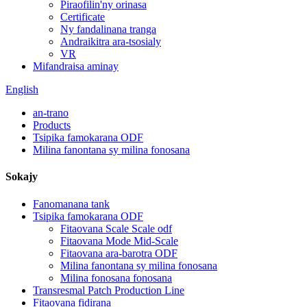
Piraofilin'ny orinasa
Certificate
Ny fandalinana tranga
Andraikitra ara-tsosialy
VR
Mifandraisa aminay
English
an-trano
Products
Tsipika famokarana ODF
Milina fanontana sy milina fonosana
Sokajy
Fanomanana tank
Tsipika famokarana ODF
Fitaovana Scale Scale odf
Fitaovana Mode Mid-Scale
Fitaovana ara-barotra ODF
Milina fanontana sy milina fonosana
Milina fonosana fonosana
Transresmal Patch Production Line
Fitaovana fidirana