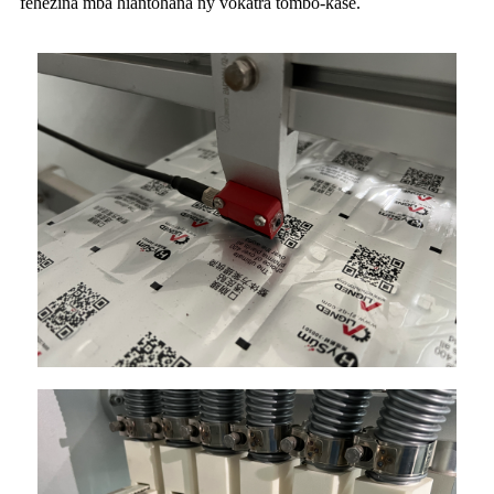
fehezina mba hiantohana ny vokatra tombo-kase.