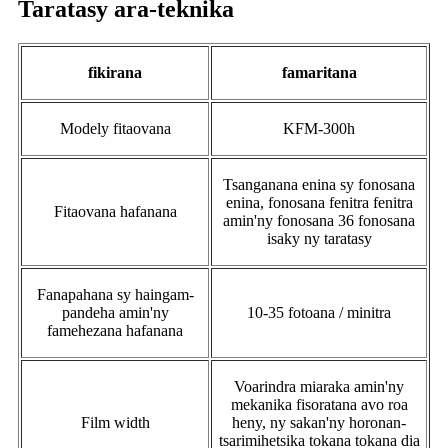
Taratasy ara-teknika
fikirana
famaritana
Modely fitaovana
KFM-300h
Tsanganana enina sy fonosana
enina, fonosana fenitra fenitra
Fitaovana hafanana
amin'ny fonosana 36 fonosana
isaky ny taratasy
Fanapahana sy haingam-
pandeha amin'ny
10-35 fotoana / minitra
famehezana hafanana
Voarindra miaraka amin'ny
mekanika fisoratana avo roa
Film width
heny, ny sakan'ny horonan-
tsarimihetsika tokana tokana dia