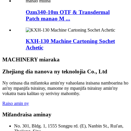
Ozm340-10m OTF & Transdermal
Patch manao M ...
KXH-130 Machine Cartoning Sochet
Achetic
MACHINERY miaraka
Zhejiang dia nanova ny teknolojia Co., Ltd
Ny orinasa dia mifantoka amin'ny vahaolana iraisana namboarina ho
an'ny mpanjifa tsirairay, manome ny mpanjifa tsirairay amin'ny
vokatra tsara kalitao sy serivisy mahomby.
Raiso amin ny
Mifandraisa aminay
No. 301, Bldg. 1, 1555 Songpu rd. (E), Nanbin St., Rui'an,