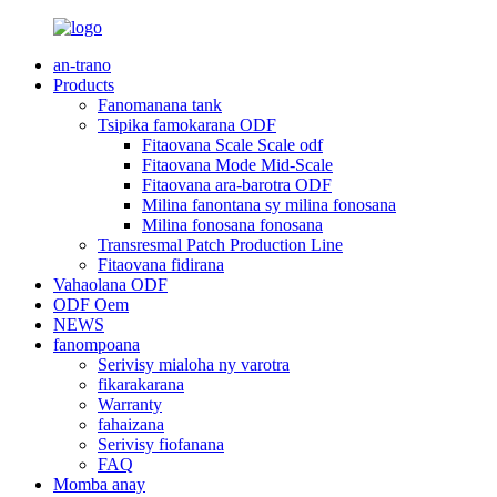
an-trano
Products
Fanomanana tank
Tsipika famokarana ODF
Fitaovana Scale Scale odf
Fitaovana Mode Mid-Scale
Fitaovana ara-barotra ODF
Milina fanontana sy milina fonosana
Milina fonosana fonosana
Transresmal Patch Production Line
Fitaovana fidirana
Vahaolana ODF
ODF Oem
NEWS
fanompoana
Serivisy mialoha ny varotra
fikarakarana
Warranty
fahaizana
Serivisy fiofanana
FAQ
Momba anay