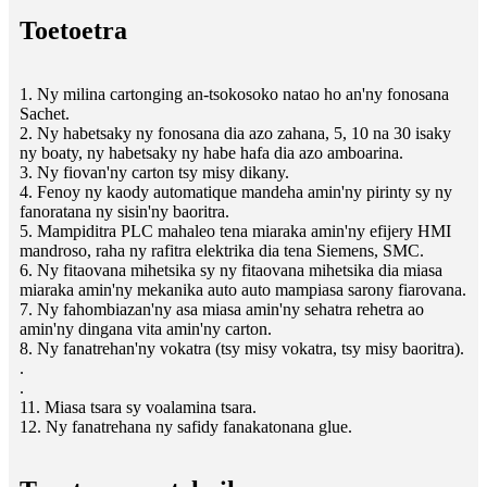
Toetoetra
1. Ny milina cartonging an-tsokosoko natao ho an'ny fonosana
Sachet.
2. Ny habetsaky ny fonosana dia azo zahana, 5, 10 na 30 isaky
ny boaty, ny habetsaky ny habe hafa dia azo amboarina.
3. Ny fiovan'ny carton tsy misy dikany.
4. Fenoy ny kaody automatique mandeha amin'ny pirinty sy ny
fanoratana ny sisin'ny baoritra.
5. Mampiditra PLC mahaleo tena miaraka amin'ny efijery HMI
mandroso, raha ny rafitra elektrika dia tena Siemens, SMC.
6. Ny fitaovana mihetsika sy ny fitaovana mihetsika dia miasa
miaraka amin'ny mekanika auto auto mampiasa sarony fiarovana.
7. Ny fahombiazan'ny asa miasa amin'ny sehatra rehetra ao
amin'ny dingana vita amin'ny carton.
8. Ny fanatrehan'ny vokatra (tsy misy vokatra, tsy misy baoritra).
.
.
11. Miasa tsara sy voalamina tsara.
12. Ny fanatrehana ny safidy fanakatonana glue.