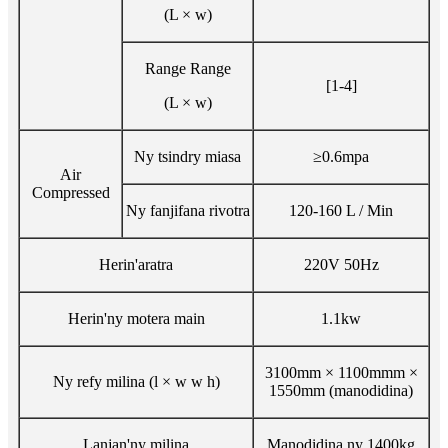
(L × w)
Range Range
[1-4]
(L × w)
Ny tsindry miasa
≥0.6mpa
Air
Compressed
Ny fanjifana rivotra
120-160 L / Min
Herin'aratra
220V 50Hz
Herin'ny motera main
1.1kw
3100mm × 1100mmm ×
Ny refy milina (l × w w h)
1550mm (manodidina)
Lanjan'ny milina
Manodidina ny 1400kg