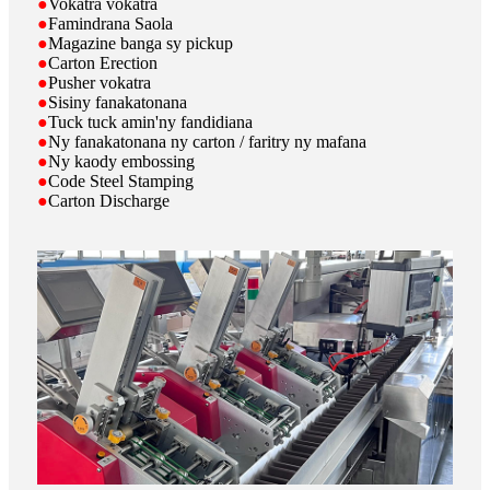
●
Vokatra vokatra
●
Famindrana Saola
●
Magazine banga sy pickup
●
Carton Erection
●
Pusher vokatra
●
Sisiny fanakatonana
●
Tuck tuck amin'ny fandidiana
●
Ny fanakatonana ny carton / faritry ny mafana
●
Ny kaody embossing
●
Code Steel Stamping
●
Carton Discharge