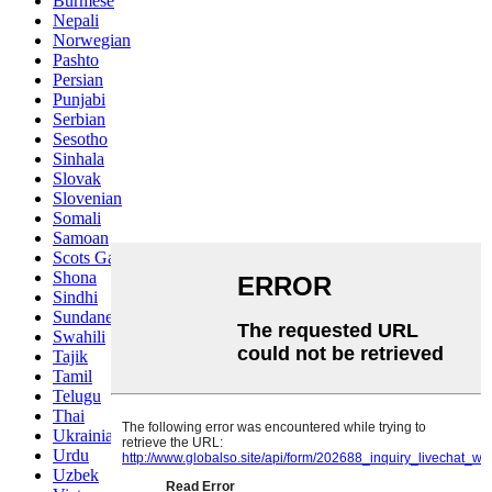
Burmese
Nepali
Norwegian
Pashto
Persian
Punjabi
Serbian
Sesotho
Sinhala
Slovak
Slovenian
Somali
Samoan
Scots Gaelic
Shona
Sindhi
Sundanese
Swahili
Tajik
Tamil
Telugu
Thai
Ukrainian
Urdu
Uzbek