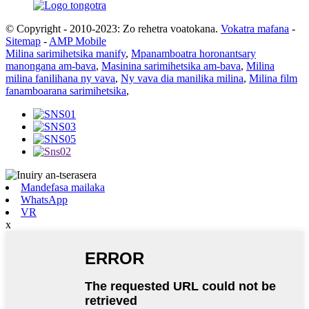
© Copyright - 2010-2023: Zo rehetra voatokana.
Vokatra mafana
-
Sitemap
-
AMP Mobile
Milina sarimihetsika manify
,
Mpanamboatra horonantsary
manongana am-bava
,
Masinina sarimihetsika am-bava
,
Milina
milina fanilihana ny vava
,
Ny vava dia manilika milina
,
Milina film
fanamboarana sarimihetsika
,
Mandefasa mailaka
WhatsApp
VR
x