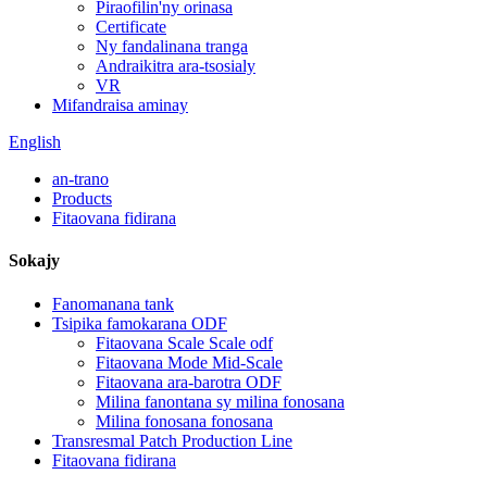
Piraofilin'ny orinasa
Certificate
Ny fandalinana tranga
Andraikitra ara-tsosialy
VR
Mifandraisa aminay
English
an-trano
Products
Fitaovana fidirana
Sokajy
Fanomanana tank
Tsipika famokarana ODF
Fitaovana Scale Scale odf
Fitaovana Mode Mid-Scale
Fitaovana ara-barotra ODF
Milina fanontana sy milina fonosana
Milina fonosana fonosana
Transresmal Patch Production Line
Fitaovana fidirana