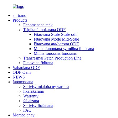
an-trano
Products
Fanomanana tank
Tsipika famokarana ODF
Fitaovana Scale Scale odf
Fitaovana Mode Mid-Scale
Fitaovana ara-barotra ODF
Milina fanontana sy milina fonosana
Milina fonosana fonosana
Transresmal Patch Production Line
Fitaovana fidirana
Vahaolana ODF
ODF Oem
NEWS
fanompoana
Serivisy mialoha ny varotra
fikarakarana
Warranty
fahaizana
Serivisy fiofanana
FAQ
Momba anay