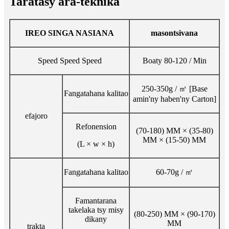
Taratasy ara-teknika
IREO SINGA NASIANA
masontsivana
Speed ​​Speed ​​Speed
Boaty 80-120 / Min
250-350g / ㎡ [Base
Fangatahana kalitao
amin'ny haben'ny Carton]
efajoro
Refonension
(70-180) MM × (35-80)
MM × (15-50) MM
(L × w × h)
Fangatahana kalitao
60-70g / ㎡
Famantarana
takelaka tsy misy
(80-250) MM × (90-170)
dikany
MM
trakta