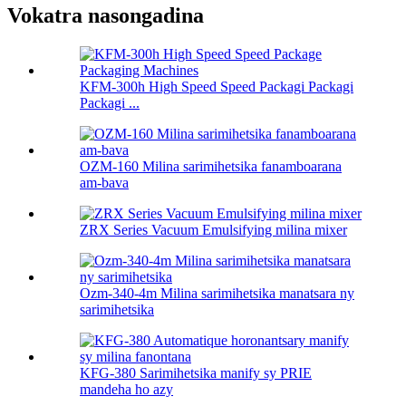
Vokatra nasongadina
KFM-300h High Speed ​​Speed ​​Packagi Packagi
Packagi ...
OZM-160 Milina sarimihetsika fanamboarana
am-bava
ZRX Series Vacuum Emulsifying milina mixer
Ozm-340-4m Milina sarimihetsika manatsara ny
sarimihetsika
KFG-380 Sarimihetsika manify sy PRIE
mandeha ho azy