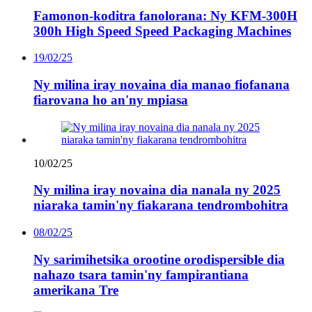
Famonon-koditra fanolorana: Ny KFM-300H
300h High Speed ​​Speed ​​Packaging Machines
19/02/25
Ny milina iray novaina dia manao fiofanana
fiarovana ho an'ny mpiasa
10/02/25
Ny milina iray novaina dia nanala ny 2025
niaraka tamin'ny fiakarana tendrombohitra
08/02/25
Ny sarimihetsika orootine orodispersible dia
nahazo tsara tamin'ny fampirantiana
amerikana Tre